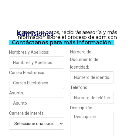
Ingresa tus datos, recibirás asesoría y más
Admisiones
información sobre el proceso de admisión
Contáctanos para más información
Número de
Nombres y Apellidos:
Documento de
Identidad:
Correo Electrónico:
Teléfono:
Asunto:
Descripción:
Carrera de Interés: