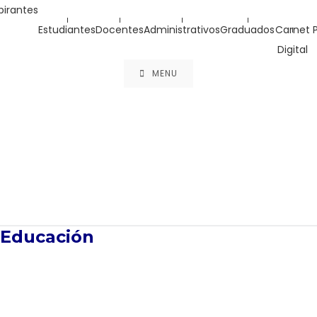
pirantes
Estudiantes
Docentes
Administrativos
Graduados
Carnet
Digital
MENU
Educación