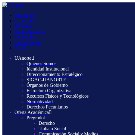
Aspirantes
Estudiantes
Docentes
Administrativos
Graduados
Carnet Digital
Pagos
UAnorte
Quienes Somos
Identidad Institucional
Direccionamiento Estratégico
SIGAC-UANORTE
Órganos de Gobierno
Estructura Organizativa
Recursos Físicos y Tecnológicos
Normatividad
Derechos Pecuniarios
Oferta Académica
Pregrado
Derecho
Trabajo Social
Comunicación Social y Medios