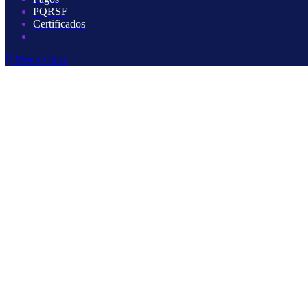
PQRSF
Certificados
Menu
Close