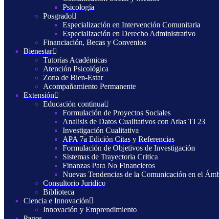
Psicología
Posgrado
Especialización en Intervención Comunitaria
Especialización en Derecho Administrativo
Financiación, Becas y Convenios
Bienestar
Tutorías Académicas
Atención Psicológica
Zona de Bien-Estar
Acompañamiento Permanente
Extensión
Educación continua
Formulación de Proyectos Sociales
Analisis de Datos Cualitativos con Atlas TI 23
Investigación Cualitativa
APA 7a Edición Citas y Referencias
Formulación de Objetivos de Investigación
Sistemas de Trayectoria Critica
Finanzas Para No Financieros
Nuevas Tendencias de la Comunicación en el Ámb
Consultorio Juridico
Biblioteca
Ciencia e Innovación
Innovación y Emprendimiento
Pagos